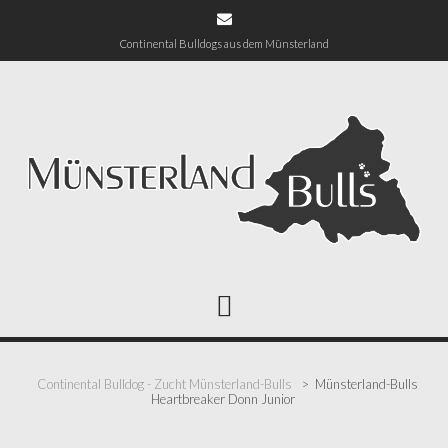
Zum
Inhalt
Continental Bulldogs aus dem Münsterland
springen
Continental Bulldog - Zucht Münsterland-Bulls
>
Münsterland-Bulls
Heartbreaker Donn Junior