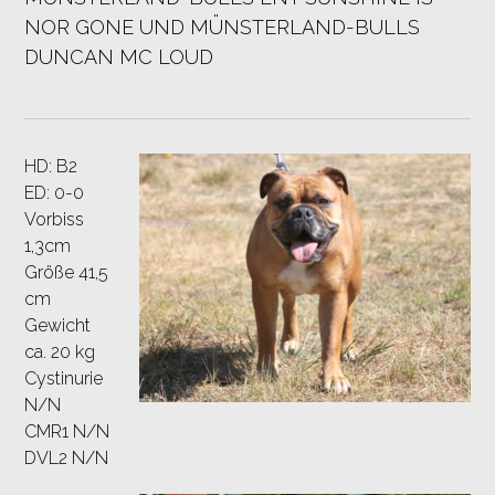
NOR GONE UND MÜNSTERLAND-BULLS
DUNCAN MC LOUD
HD: B2
ED: 0-0
Vorbiss
1,3cm
Größe 41,5
cm
Gewicht
ca. 20 kg
Cystinurie
N/N
CMR1 N/N
DVL2 N/N