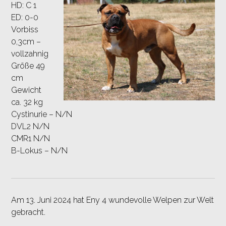
HD: C 1
ED: 0-0
Vorbiss
0,3cm –
vollzahnig
Größe 49
cm
Gewicht
ca. 32 kg
Cystinurie – N/N
DVL2 N/N
CMR1 N/N
B-Lokus – N/N
Am 13. Juni 2024 hat Eny 4 wundevolle Welpen zur Welt
gebracht.