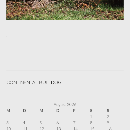
.
CONTINENTAL BULLDOG
August 2026
M
D
M
D
F
S
S
1
2
3
4
5
6
7
8
9
10
11
12
13
14
15
16