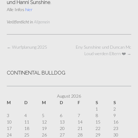
und Hanni Sunshine.
Alle Infos
hier
Veröffentlicht in
Allgemein
Beitragsnavigation
←
Wurfplanung 2025
Eny Sunshine und Duncan Mc
Loud werden Eltern ❤️
→
CONTINENTAL BULLDOG
August 2026
M
D
M
D
F
S
S
1
2
3
4
5
6
7
8
9
10
11
12
13
14
15
16
17
18
19
20
21
22
23
24
25
26
27
28
29
30