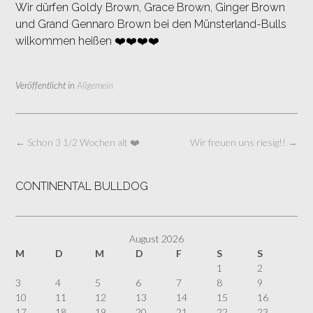
Wir dürfen Goldy Brown, Grace Brown, Ginger Brown
und Grand Gennaro Brown bei den Münsterland-Bulls
wilkommen heißen
❤️
❤️
❤️
❤️
Veröffentlicht in
Allgemein
Beitragsnavigation
←
Schon 3 1/2 Wochen alt ❤️
Wir freuen uns riesig!!
→
CONTINENTAL BULLDOG
August 2026
M
D
M
D
F
S
S
1
2
3
4
5
6
7
8
9
10
11
12
13
14
15
16
17
18
19
20
21
22
23